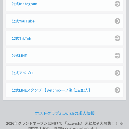
公式Instagram
公式YouTube
公式TikTok
公式LINE
公式アメブロ
公式LINEスタンプ 【Belchic-一ノ瀬 仁支配人】
ホストクラブa...wishの求人情報
2026年グランドオープンに向けて 『a...wish』 未経験者大募集！！ 期
間限定本気の、採用強化キャンペーン中！！