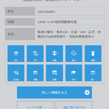
給与
15000
日給
円
時間
18:00〜1:00 短時間勤務可能
毎週火曜日・毎月1日・お盆・GW・正月・年
休日
数回の社員研修旅行・有給休暇制度有り
日払
寮
体験
送迎
制服
出来高
短期
副業
学生
週一
詳しい情報をみる
カンタン応募！
電話で問い合わせる