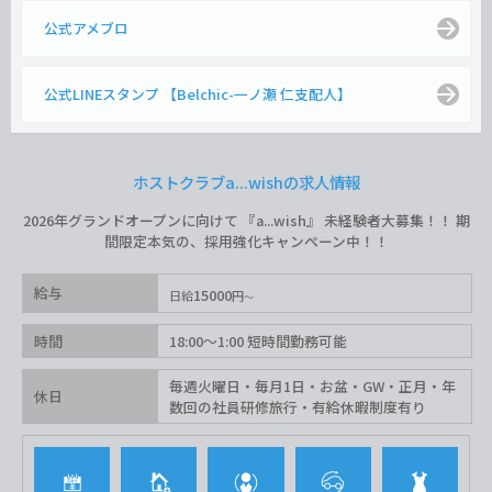
公式アメブロ
公式LINEスタンプ 【Belchic-一ノ瀬 仁支配人】
ホストクラブa...wishの求人情報
2026年グランドオープンに向けて 『a...wish』 未経験者大募集！！ 期
間限定本気の、採用強化キャンペーン中！！
給与
15000
日給
円
時間
18:00〜1:00 短時間勤務可能
毎週火曜日・毎月1日・お盆・GW・正月・年
休日
数回の社員研修旅行・有給休暇制度有り