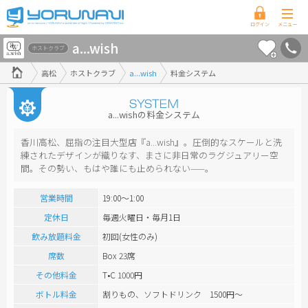
香
a...wish
川
ホストクラブ
県
高松
ホストクラブ
a...wish
料金システム
版
a...wishの料金システム
香川高松、屈指の注目大型店『a...wish』。圧倒的なスケールと洗
練されたデザインが織りなす、まさに非日常のラグジュアリー空
間。その勢い、もはや誰にも止められない——。
営業時間
19:00～1:00
定休日
毎週火曜日・毎月1日
飲み放題料金
初回(女性のみ)
席数
Box 23席
その他料金
T•C 1000円
ボトル料金
割りもの、ソフトドリンク 1500円〜