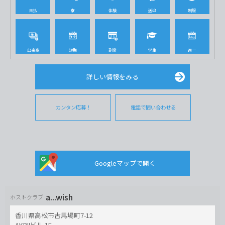
日払
寮
体験
送迎
制服
出来高
短期
副業
学生
週一
詳しい情報をみる
カンタン応募！
電話で問い合わせる
Googleマップで開く
a...wish
ホストクラブ
香川県高松市古馬場町7-12
AKBIIビル 1F