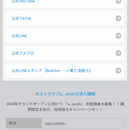
公式YouTube
公式TikTok
公式LINE
公式アメブロ
公式LINEスタンプ 【Belchic-一ノ瀬 仁支配人】
ホストクラブa...wishの求人情報
2026年グランドオープンに向けて 『a...wish』 未経験者大募集！！ 期
間限定本気の、採用強化キャンペーン中！！
給与
15000
日給
円