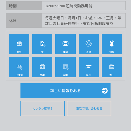
時間
18:00〜1:00 短時間勤務可能
毎週火曜日・毎月1日・お盆・GW・正月・年
休日
数回の社員研修旅行・有給休暇制度有り
日払
寮
体験
送迎
制服
出来高
短期
副業
学生
週一
詳しい情報をみる
カンタン応募！
電話で問い合わせる