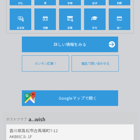
日払
寮
体験
送迎
制服
出来高
短期
副業
学生
週一
詳しい情報をみる
カンタン応募！
電話で問い合わせる
Googleマップで開く
a...wish
ホストクラブ
香川県高松市古馬場町7-12
AKBIIビル 1F