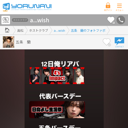
香
a...wish
川
ホストクラブ
県
高松
ホストクラブ
a...wish
五条 蘭のフォトファボ
版
五条 蘭