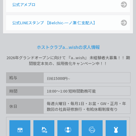
公式アメブロ
公式LINEスタンプ 【Belchic-一ノ瀬 仁支配人】
ホストクラブa...wishの求人情報
2026年グランドオープンに向けて 『a...wish』 未経験者大募集！！ 期
間限定本気の、採用強化キャンペーン中！！
給与
15000
日給
円
時間
18:00〜1:00 短時間勤務可能
毎週火曜日・毎月1日・お盆・GW・正月・年
休日
数回の社員研修旅行・有給休暇制度有り