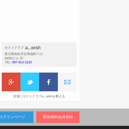
a...wish
ホストクラブ
香川県高松市古馬場町7-12
AKBIIビル 1F
TEL:
087-813-3133
友達にホストクラブa...wishを教える
ログインページ
新規無料会員登録