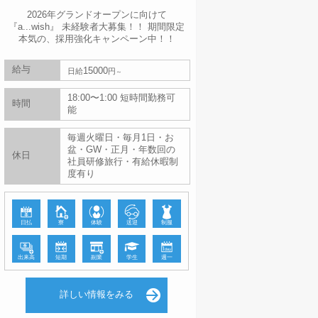
2026年グランドオープンに向けて
『a...wish』 未経験者大募集！！ 期間限定
本気の、採用強化キャンペーン中！！
給与
15000
日給
円
18:00〜1:00 短時間勤務可
時間
能
毎週火曜日・毎月1日・お
盆・GW・正月・年数回の
休日
社員研修旅行・有給休暇制
度有り
日払
寮
体験
送迎
制服
出来高
短期
副業
学生
週一
詳しい情報をみる