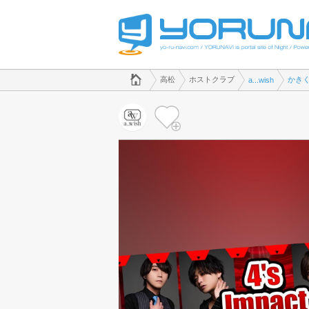
でホストクラブのことなら、ホストクラブ a...wish([kana])
香川県版
高松
ホストクラブ
かき
a...wish