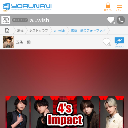
香
a...wish
川
ホストクラブ
県
高松
ホストクラブ
a...wish
五条 蘭のフォトファボ
版
五条 蘭