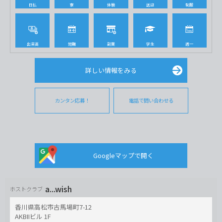
日払
寮
体験
送迎
制服
出来高
短期
副業
学生
週一
詳しい情報をみる
カンタン応募！
電話で問い合わせる
Googleマップで開く
a...wish
ホストクラブ
香川県高松市古馬場町7-12
AKBIIビル 1F