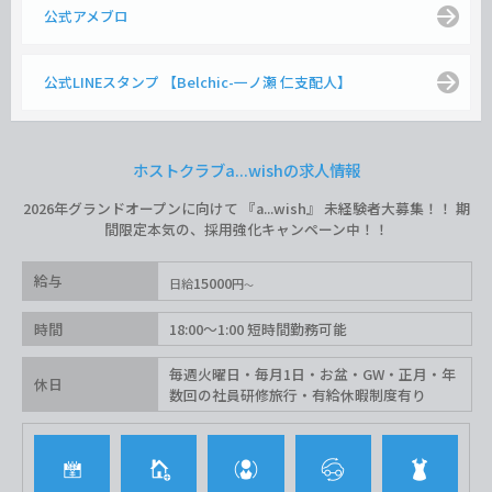
公式アメブロ
公式LINEスタンプ 【Belchic-一ノ瀬 仁支配人】
ホストクラブa...wishの求人情報
2026年グランドオープンに向けて 『a...wish』 未経験者大募集！！ 期
間限定本気の、採用強化キャンペーン中！！
給与
15000
日給
円
時間
18:00〜1:00 短時間勤務可能
毎週火曜日・毎月1日・お盆・GW・正月・年
休日
数回の社員研修旅行・有給休暇制度有り