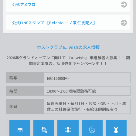
公式アメブロ
公式LINEスタンプ 【Belchic-一ノ瀬 仁支配人】
ホストクラブa...wishの求人情報
2026年グランドオープンに向けて 『a...wish』 未経験者大募集！！ 期
間限定本気の、採用強化キャンペーン中！！
給与
15000
日給
円
時間
18:00〜1:00 短時間勤務可能
毎週火曜日・毎月1日・お盆・GW・正月・年
休日
数回の社員研修旅行・有給休暇制度有り