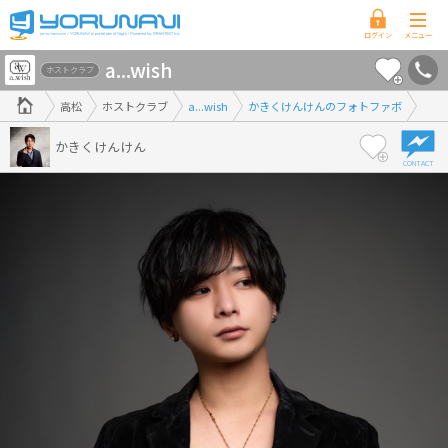
香
a...wish
川
ホストクラブ
県
高松
ホストクラブ
a...wish
かきくけんけんのフォトファボ
版
かきくけんけん