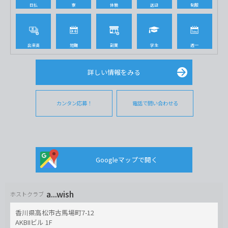
日払
寮
体験
送迎
制服
出来高
短期
副業
学生
週一
詳しい情報をみる
カンタン応募！
電話で問い合わせる
Googleマップで開く
a...wish
ホストクラブ
香川県高松市古馬場町7-12
AKBIIビル 1F