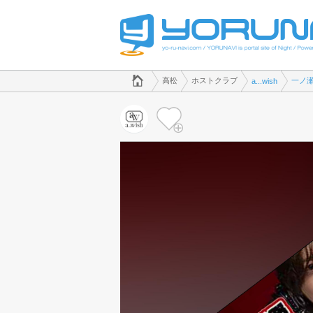
でホストクラブのことなら、ホストクラブ a...wish([kana])
香川県版
高松
ホストクラブ
一ノ
a...wish