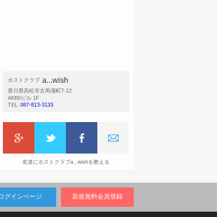
a...wish
ホストクラブ
香川県高松市古馬場町7-12
AKBIIビル 1F
TEL:
087-813-3133
友達にホストクラブa...wishを教える
ログインページ
新規無料会員登録