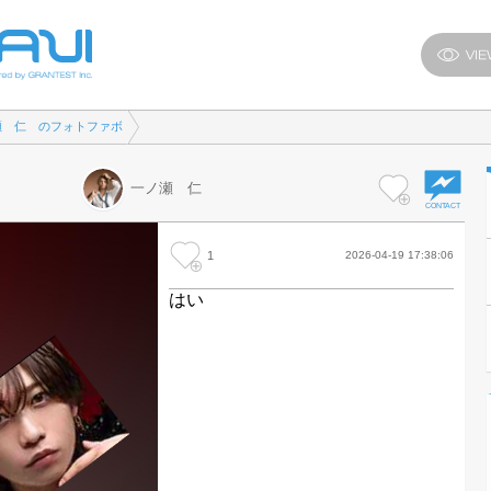
瀬 仁 のフォトファボ
一ノ瀬 仁
1
2026-04-19 17:38:06
はい