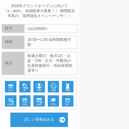
2026年グランドオープンに向けて
『a...wish』 未経験者大募集！！ 期間限定
本気の、採用強化キャンペーン中！！
給与
15000
日給
円
18:00〜1:00 短時間勤務可
時間
能
毎週火曜日・毎月1日・お
盆・GW・正月・年数回の
休日
社員研修旅行・有給休暇制
度有り
日払
寮
体験
送迎
制服
出来高
短期
副業
学生
週一
詳しい情報をみる