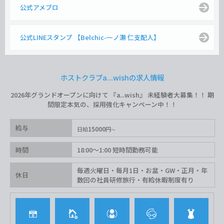
公式アメブロ
公式LINEスタンプ 【Belchic-一ノ瀬 仁支配人】
ホストクラブa...wishの求人情報
2026年グランドオープンに向けて 『a...wish』 未経験者大募集！！ 期
間限定本気の、採用強化キャンペーン中！！
給与
15000
日給
円
時間
18:00〜1:00 短時間勤務可能
毎週火曜日・毎月1日・お盆・GW・正月・年
休日
数回の社員研修旅行・有給休暇制度有り