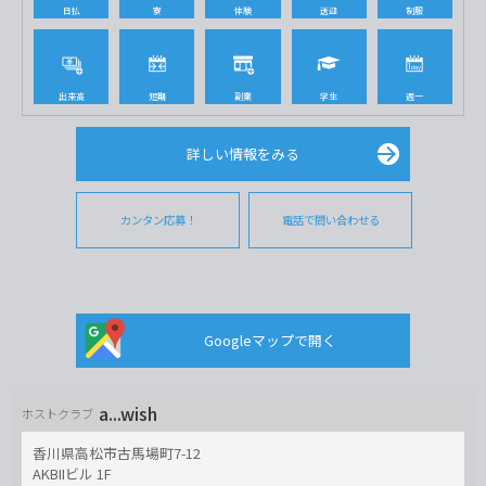
日払
寮
体験
送迎
制服
出来高
短期
副業
学生
週一
詳しい情報をみる
カンタン応募！
電話で問い合わせる
Googleマップで開く
a...wish
ホストクラブ
香川県高松市古馬場町7-12
AKBIIビル 1F