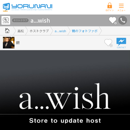
香
a...wish
川
ホストクラブ
県
高松
ホストクラブ
a...wish
鶴のフォトファボ
版
鶴