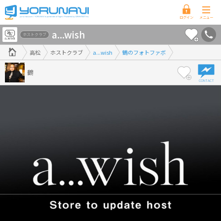
香
a...wish
川
ホストクラブ
県
高松
ホストクラブ
a...wish
鶴のフォトファボ
版
鶴