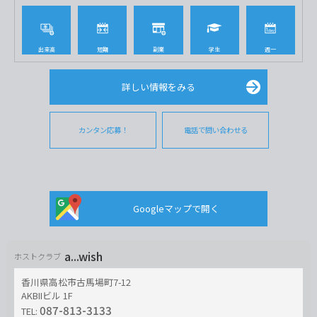
出来高
短期
副業
学生
週一
詳しい情報をみる
カンタン応募！
電話で問い合わせる
Googleマップで開く
a...wish
ホストクラブ
香川県高松市古馬場町7-12
AKBIIビル 1F
087-813-3133
TEL: