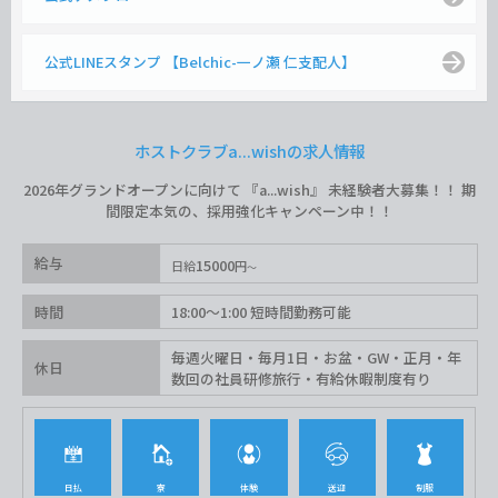
公式LINEスタンプ 【Belchic-一ノ瀬 仁支配人】
ホストクラブa...wishの求人情報
2026年グランドオープンに向けて 『a...wish』 未経験者大募集！！ 期
間限定本気の、採用強化キャンペーン中！！
給与
15000
日給
円
時間
18:00〜1:00 短時間勤務可能
毎週火曜日・毎月1日・お盆・GW・正月・年
休日
数回の社員研修旅行・有給休暇制度有り
日払
寮
体験
送迎
制服