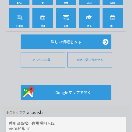
日払
寮
体験
送迎
制服
出来高
短期
副業
学生
週一
詳しい情報をみる
カンタン応募！
電話で問い合わせる
Googleマップで開く
a...wish
ホストクラブ
香川県高松市古馬場町7-12
AKBIIビル 1F