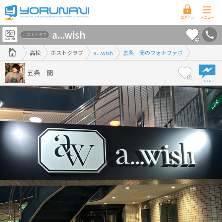
香
a...wish
川
ホストクラブ
県
高松
ホストクラブ
a...wish
五条 蘭のフォトファボ
版
五条 蘭