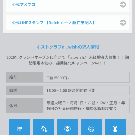
公式アメブロ
公式LINEスタンプ 【Belchic-一ノ瀬 仁支配人】
ホストクラブa...wishの求人情報
2026年グランドオープンに向けて 『a...wish』 未経験者大募集！！ 期
間限定本気の、採用強化キャンペーン中！！
給与
15000
日給
円
時間
18:00〜1:00 短時間勤務可能
毎週火曜日・毎月1日・お盆・GW・正月・年
休日
数回の社員研修旅行・有給休暇制度有り