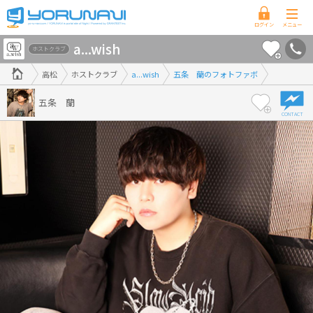
香
a...wish
川
ホストクラブ
県
高松
ホストクラブ
a...wish
五条 蘭のフォトファボ
版
五条 蘭