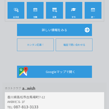
出来高
短期
副業
学生
週一
詳しい情報をみる
カンタン応募！
電話で問い合わせる
Googleマップで開く
a...wish
ホストクラブ
香川県高松市古馬場町7-12
AKBIIビル 1F
087-813-3133
TEL: