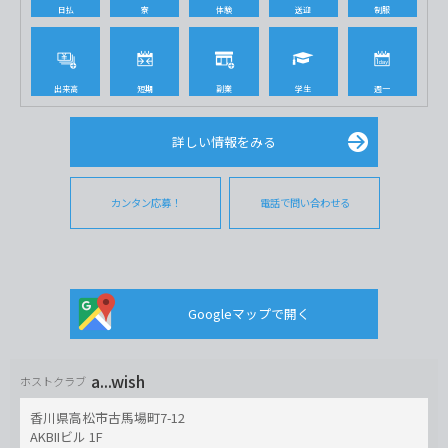
日払
寮
体験
送迎
制服
出来高
短期
副業
学生
週一
詳しい情報をみる
カンタン応募！
電話で問い合わせる
Googleマップで開く
a...wish
ホストクラブ
香川県高松市古馬場町7-12
AKBIIビル 1F