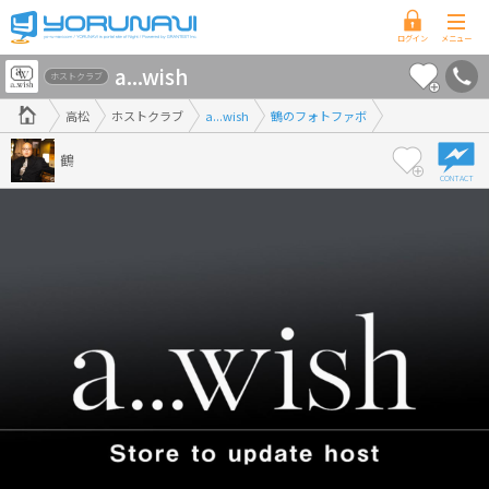
香
a...wish
川
ホストクラブ
県
高松
ホストクラブ
a...wish
鶴のフォトファボ
版
鶴