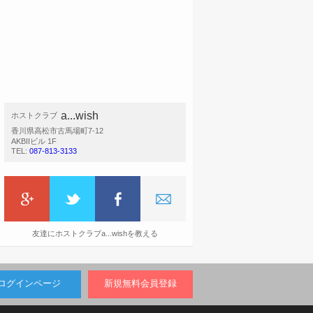
a...wish
ホストクラブ
香川県高松市古馬場町7-12
AKBIIビル 1F
TEL:
087-813-3133
友達にホストクラブa...wishを教える
ログインページ
新規無料会員登録