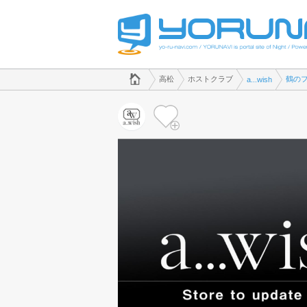
でホストクラブのことなら、ホストクラブ a...wish([kana])
香川県版
高松
ホストクラブ
鶴の
a...wish