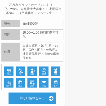
2026年グランドオープンに向けて
『a...wish』 未経験者大募集！！ 期間限定
本気の、採用強化キャンペーン中！！
給与
15000
日給
円
18:00〜1:00 短時間勤務可
時間
能
毎週火曜日・毎月1日・お
盆・GW・正月・年数回の
休日
社員研修旅行・有給休暇制
度有り
日払
寮
体験
送迎
制服
出来高
短期
副業
学生
週一
詳しい情報をみる