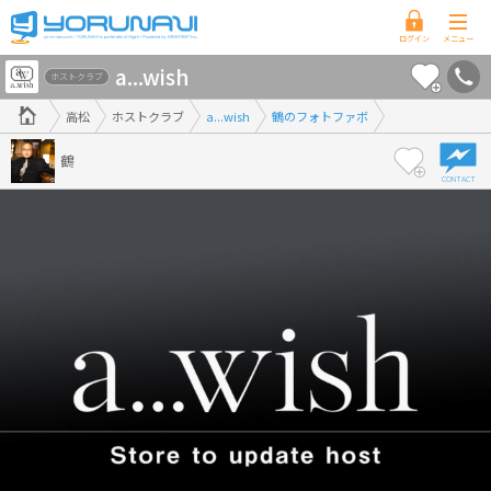
香
a...wish
川
ホストクラブ
県
高松
ホストクラブ
a...wish
鶴のフォトファボ
版
鶴