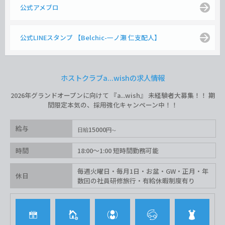
公式アメブロ
公式LINEスタンプ 【Belchic-一ノ瀬 仁支配人】
ホストクラブa...wishの求人情報
2026年グランドオープンに向けて 『a...wish』 未経験者大募集！！ 期
間限定本気の、採用強化キャンペーン中！！
給与
15000
日給
円
時間
18:00〜1:00 短時間勤務可能
毎週火曜日・毎月1日・お盆・GW・正月・年
休日
数回の社員研修旅行・有給休暇制度有り