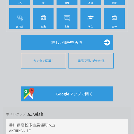
日払
寮
体験
送迎
制服
出来高
短期
副業
学生
週一
詳しい情報をみる
カンタン応募！
電話で問い合わせる
Googleマップで開く
a...wish
ホストクラブ
香川県高松市古馬場町7-12
AKBIIビル 1F