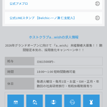
公式アメブロ
公式LINEスタンプ 【Belchic-一ノ瀬 仁支配人】
ホストクラブa...wishの求人情報
2026年グランドオープンに向けて 『a...wish』 未経験者大募集！！ 期
間限定本気の、採用強化キャンペーン中！！
給与
15000
日給
円
時間
18:00〜1:00 短時間勤務可能
毎週火曜日・毎月1日・お盆・GW・正月・年
休日
数回の社員研修旅行・有給休暇制度有り