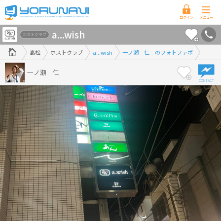
香
a...wish
川
ホストクラブ
県
高松
ホストクラブ
a...wish
一ノ瀬 仁 のフォトファボ
版
一ノ瀬 仁