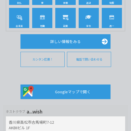
日払
寮
体験
送迎
制服
出来高
短期
副業
学生
週一
詳しい情報をみる
カンタン応募！
電話で問い合わせる
Googleマップで開く
a...wish
ホストクラブ
香川県高松市古馬場町7-12
AKBIIビル 1F