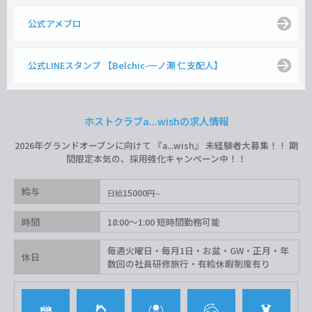
公式アメブロ
公式LINEスタンプ 【Belchic-一ノ瀬 仁支配人】
ホストクラブa...wishの求人情報
2026年グランドオープンに向けて 『a...wish』 未経験者大募集！！ 期
間限定本気の、採用強化キャンペーン中！！
給与
15000
日給
円
時間
18:00〜1:00 短時間勤務可能
毎週火曜日・毎月1日・お盆・GW・正月・年
休日
数回の社員研修旅行・有給休暇制度有り