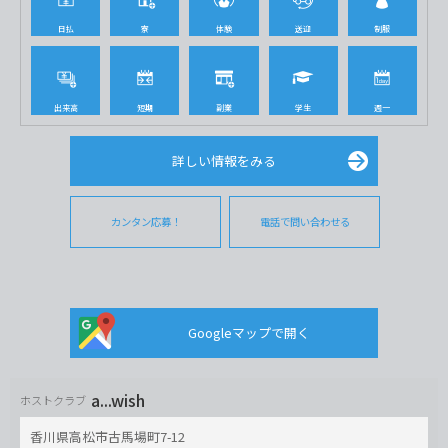
日払
寮
体験
送迎
制服
出来高
短期
副業
学生
週一
詳しい情報をみる
カンタン応募！
電話で問い合わせる
Googleマップで開く
a...wish
ホストクラブ
香川県高松市古馬場町7-12