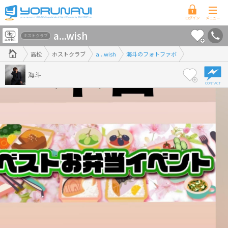
香
a...wish
川
ホストクラブ
県
高松
ホストクラブ
a...wish
海斗のフォトファボ
版
海斗