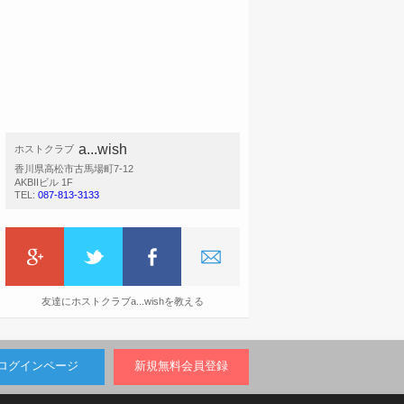
a...wish
ホストクラブ
香川県高松市古馬場町7-12
AKBIIビル 1F
TEL:
087-813-3133
友達にホストクラブa...wishを教える
ログインページ
新規無料会員登録