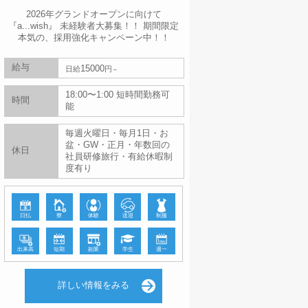
2026年グランドオープンに向けて
『a...wish』 未経験者大募集！！ 期間限定
本気の、採用強化キャンペーン中！！
給与
15000
日給
円
18:00〜1:00 短時間勤務可
時間
能
毎週火曜日・毎月1日・お
盆・GW・正月・年数回の
休日
社員研修旅行・有給休暇制
度有り
日払
寮
体験
送迎
制服
出来高
短期
副業
学生
週一
詳しい情報をみる