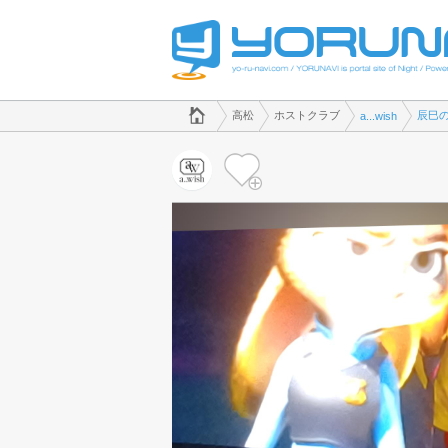
でホストクラブのことなら、ホストクラブ a...wish([kana])
香川県版
高松
ホストクラブ
辰巳
a...wish