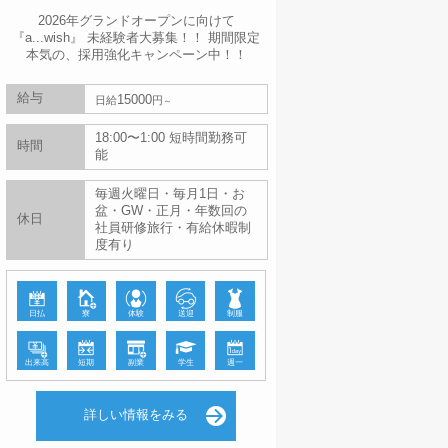
2026年グランドオープンに向けて
『a...wish』 未経験者大募集！！ 期間限定
本気の、採用強化キャンペーン中！！
給与
15000
日給
円
18:00〜1:00 短時間勤務可
時間
能
毎週火曜日・毎月1日・お
盆・GW・正月・年数回の
休日
社員研修旅行・有給休暇制
度有り
日払
寮
体験
送迎
制服
出来高
短期
副業
学生
週一
詳しい情報をみる