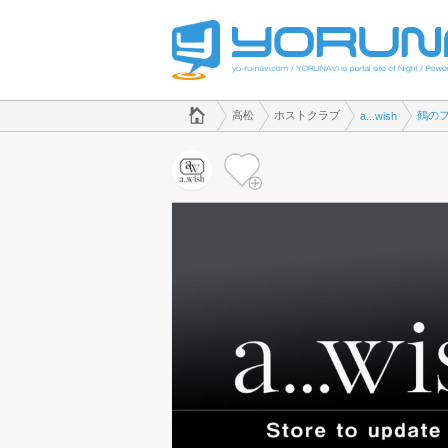
でホストクラブのことなら、ホストクラブ a...wish([kana])
香川県版
高松
ホストクラブ
鶴の
a...wish