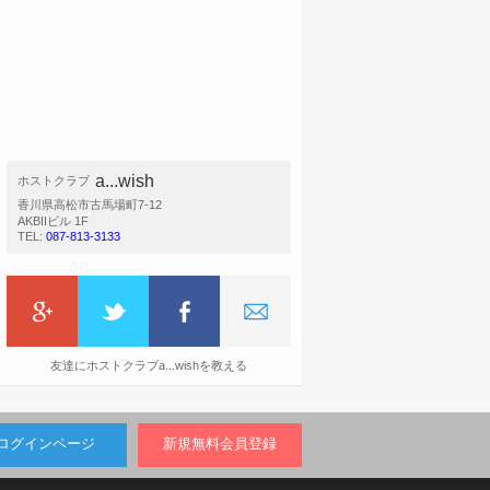
a...wish
ホストクラブ
香川県高松市古馬場町7-12
AKBIIビル 1F
TEL:
087-813-3133
友達にホストクラブa...wishを教える
ログインページ
新規無料会員登録