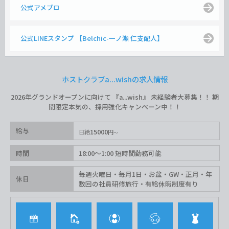
公式アメブロ
公式LINEスタンプ 【Belchic-一ノ瀬 仁支配人】
ホストクラブa...wishの求人情報
2026年グランドオープンに向けて 『a...wish』 未経験者大募集！！ 期
間限定本気の、採用強化キャンペーン中！！
給与
15000
日給
円
時間
18:00〜1:00 短時間勤務可能
毎週火曜日・毎月1日・お盆・GW・正月・年
休日
数回の社員研修旅行・有給休暇制度有り