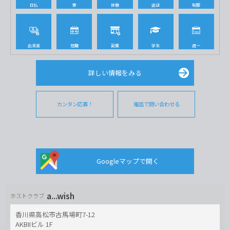
日払
寮
体験
送迎
制服
出来高
短期
副業
学生
週一
詳しい情報をみる
カンタン応募！
電話で問い合わせる
Googleマップで開く
a...wish
ホストクラブ
香川県高松市古馬場町7-12
AKBIIビル 1F