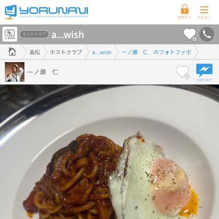
香
a...wish
川
ホストクラブ
県
高松
ホストクラブ
a...wish
一ノ瀬 仁 のフォトファボ
版
一ノ瀬 仁