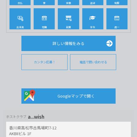
日払
寮
体験
送迎
制服
出来高
短期
副業
学生
週一
詳しい情報をみる
カンタン応募！
電話で問い合わせる
Googleマップで開く
a...wish
ホストクラブ
香川県高松市古馬場町7-12
AKBIIビル 1F