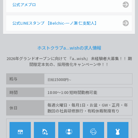
公式アメブロ
公式LINEスタンプ 【Belchic-一ノ瀬 仁支配人】
ホストクラブa...wishの求人情報
2026年グランドオープンに向けて 『a...wish』 未経験者大募集！！ 期
間限定本気の、採用強化キャンペーン中！！
給与
15000
日給
円
時間
18:00〜1:00 短時間勤務可能
毎週火曜日・毎月1日・お盆・GW・正月・年
休日
数回の社員研修旅行・有給休暇制度有り