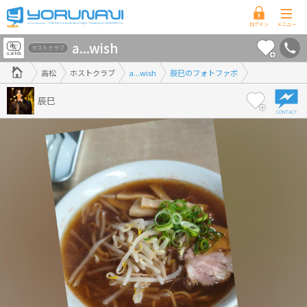
香
a...wish
川
ホストクラブ
県
高松
ホストクラブ
a...wish
辰巳のフォトファボ
版
辰巳