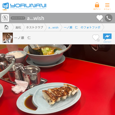
香
a...wish
川
ホストクラブ
県
高松
ホストクラブ
a...wish
一ノ瀬 仁 のフォトファボ
版
一ノ瀬 仁