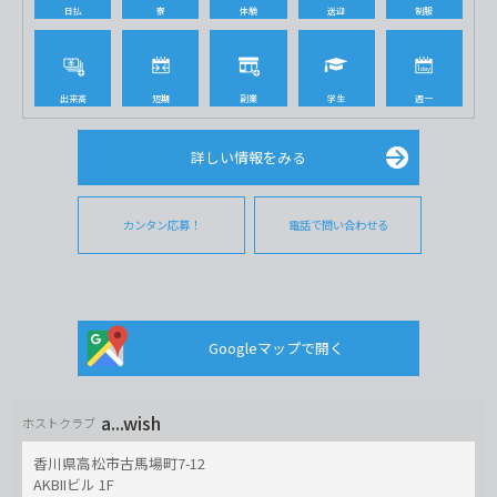
日払
寮
体験
送迎
制服
出来高
短期
副業
学生
週一
詳しい情報をみる
カンタン応募！
電話で問い合わせる
Googleマップで開く
a...wish
ホストクラブ
香川県高松市古馬場町7-12
AKBIIビル 1F