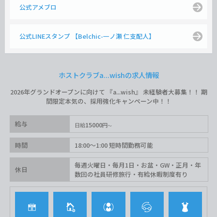
公式アメブロ
公式LINEスタンプ 【Belchic-一ノ瀬 仁支配人】
ホストクラブa...wishの求人情報
2026年グランドオープンに向けて 『a...wish』 未経験者大募集！！ 期
間限定本気の、採用強化キャンペーン中！！
給与
15000
日給
円
時間
18:00〜1:00 短時間勤務可能
毎週火曜日・毎月1日・お盆・GW・正月・年
休日
数回の社員研修旅行・有給休暇制度有り