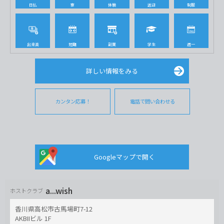
日払
寮
体験
送迎
制服
出来高
短期
副業
学生
週一
詳しい情報をみる
カンタン応募！
電話で問い合わせる
Googleマップで開く
a...wish
ホストクラブ
香川県高松市古馬場町7-12
AKBIIビル 1F