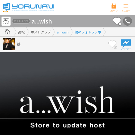
香
a...wish
川
ホストクラブ
県
高松
ホストクラブ
a...wish
鶴のフォトファボ
版
鶴