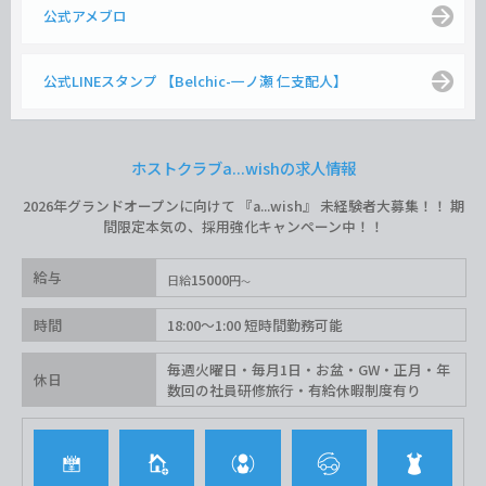
公式アメブロ
公式LINEスタンプ 【Belchic-一ノ瀬 仁支配人】
ホストクラブa...wishの求人情報
2026年グランドオープンに向けて 『a...wish』 未経験者大募集！！ 期
間限定本気の、採用強化キャンペーン中！！
給与
15000
日給
円
時間
18:00〜1:00 短時間勤務可能
毎週火曜日・毎月1日・お盆・GW・正月・年
休日
数回の社員研修旅行・有給休暇制度有り