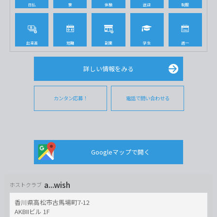
日払
寮
体験
送迎
制服
出来高
短期
副業
学生
週一
詳しい情報をみる
カンタン応募！
電話で問い合わせる
Googleマップで開く
a...wish
ホストクラブ
香川県高松市古馬場町7-12
AKBIIビル 1F