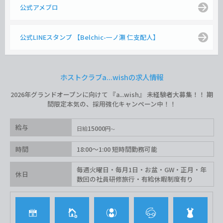
公式アメブロ
公式LINEスタンプ 【Belchic-一ノ瀬 仁支配人】
ホストクラブa...wishの求人情報
2026年グランドオープンに向けて 『a...wish』 未経験者大募集！！ 期
間限定本気の、採用強化キャンペーン中！！
給与
15000
日給
円
時間
18:00〜1:00 短時間勤務可能
毎週火曜日・毎月1日・お盆・GW・正月・年
休日
数回の社員研修旅行・有給休暇制度有り