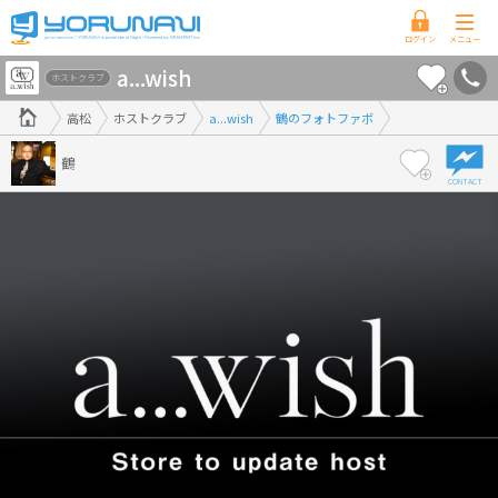
香
a...wish
川
ホストクラブ
県
高松
ホストクラブ
a...wish
鶴のフォトファボ
版
鶴