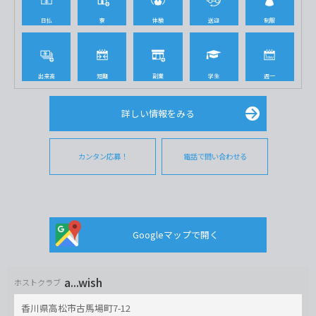
日払
寮
体験
送迎
制服
出来高
短期
副業
学生
週一
詳しい情報をみる
カンタン応募！
電話で問い合わせる
Googleマップで開く
a...wish
ホストクラブ
香川県高松市古馬場町7-12