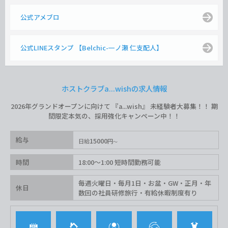
公式アメブロ
公式LINEスタンプ 【Belchic-一ノ瀬 仁支配人】
ホストクラブa...wishの求人情報
2026年グランドオープンに向けて 『a...wish』 未経験者大募集！！ 期
間限定本気の、採用強化キャンペーン中！！
給与
15000
日給
円
時間
18:00〜1:00 短時間勤務可能
毎週火曜日・毎月1日・お盆・GW・正月・年
休日
数回の社員研修旅行・有給休暇制度有り