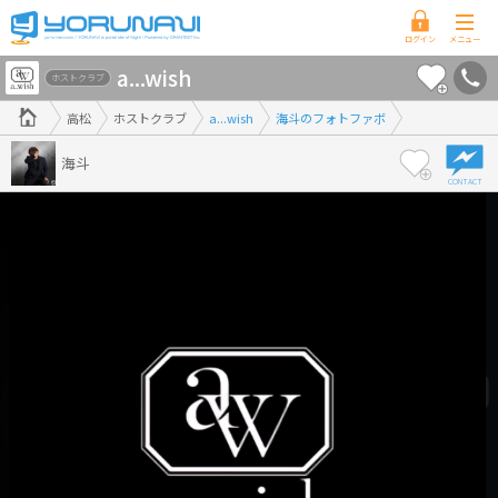
香
a...wish
川
ホストクラブ
県
高松
ホストクラブ
a...wish
海斗のフォトファボ
版
海斗