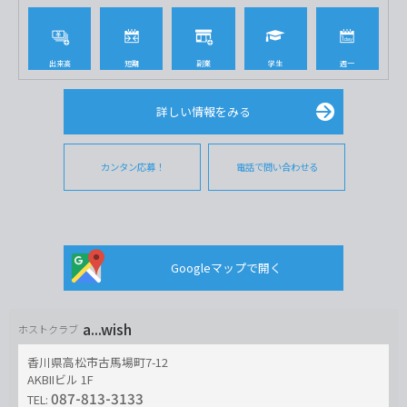
出来高
短期
副業
学生
週一
詳しい情報をみる
カンタン応募！
電話で問い合わせる
Googleマップで開く
a...wish
ホストクラブ
香川県高松市古馬場町7-12
AKBIIビル 1F
087-813-3133
TEL: