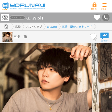
香
a...wish
川
ホストクラブ
県
高松
ホストクラブ
a...wish
五条 蘭のフォトファボ
版
五条 蘭