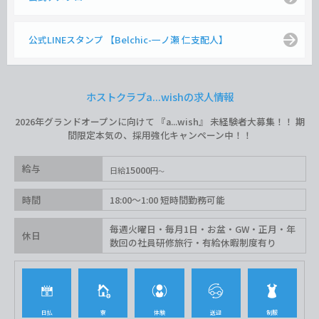
公式LINEスタンプ 【Belchic-一ノ瀬 仁支配人】
ホストクラブa...wishの求人情報
2026年グランドオープンに向けて 『a...wish』 未経験者大募集！！ 期
間限定本気の、採用強化キャンペーン中！！
給与
15000
日給
円
時間
18:00〜1:00 短時間勤務可能
毎週火曜日・毎月1日・お盆・GW・正月・年
休日
数回の社員研修旅行・有給休暇制度有り
日払
寮
体験
送迎
制服