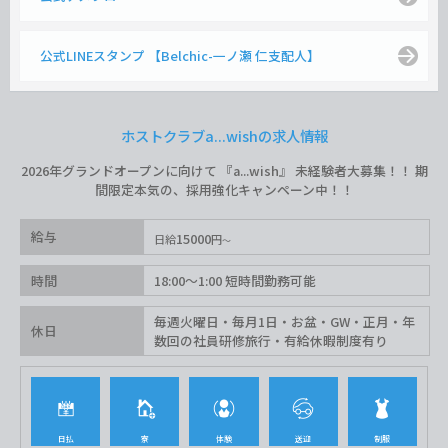
公式LINEスタンプ 【Belchic-一ノ瀬 仁支配人】
ホストクラブa...wishの求人情報
2026年グランドオープンに向けて 『a...wish』 未経験者大募集！！ 期
間限定本気の、採用強化キャンペーン中！！
給与
15000
日給
円
時間
18:00〜1:00 短時間勤務可能
毎週火曜日・毎月1日・お盆・GW・正月・年
休日
数回の社員研修旅行・有給休暇制度有り
日払
寮
体験
送迎
制服