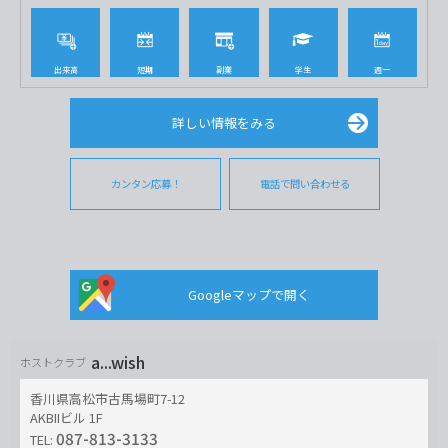
出来高
短期
副業
学生
週一
詳しい情報をみる
カンタン応募！
電話で問い合わせる
Googleマップで開く
a...wish
ホストクラブ
香川県高松市古馬場町7-12
AKBIIビル 1F
087-813-3133
TEL: