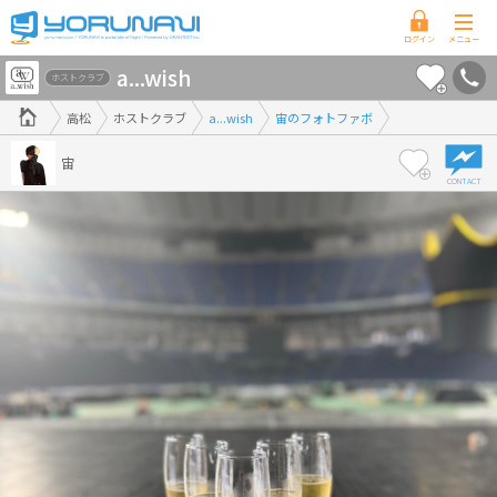
香
a...wish
川
ホストクラブ
県
高松
ホストクラブ
a...wish
宙のフォトファボ
版
宙