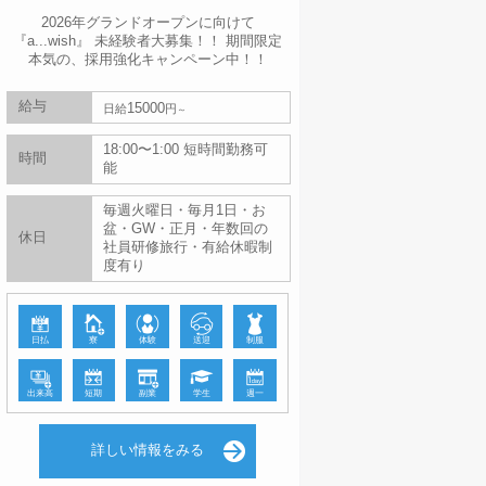
2026年グランドオープンに向けて
『a...wish』 未経験者大募集！！ 期間限定
本気の、採用強化キャンペーン中！！
給与
15000
日給
円
18:00〜1:00 短時間勤務可
時間
能
毎週火曜日・毎月1日・お
盆・GW・正月・年数回の
休日
社員研修旅行・有給休暇制
度有り
日払
寮
体験
送迎
制服
出来高
短期
副業
学生
週一
詳しい情報をみる