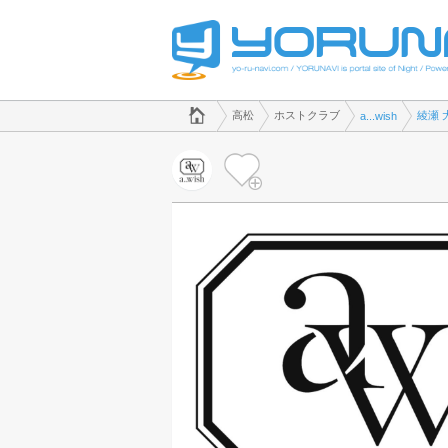
でホストクラブのことなら、ホストクラブ a...wish([kana])
香川県版
高松
ホストクラブ
綾瀬 
a...wish