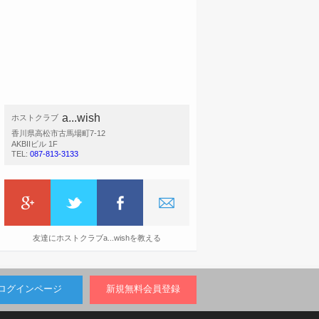
a...wish
ホストクラブ
香川県高松市古馬場町7-12
AKBIIビル 1F
TEL:
087-813-3133
友達にホストクラブa...wishを教える
ログインページ
新規無料会員登録