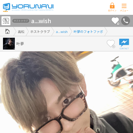
香
a...wish
川
ホストクラブ
県
高松
ホストクラブ
a...wish
叶夢のフォトファボ
版
叶夢