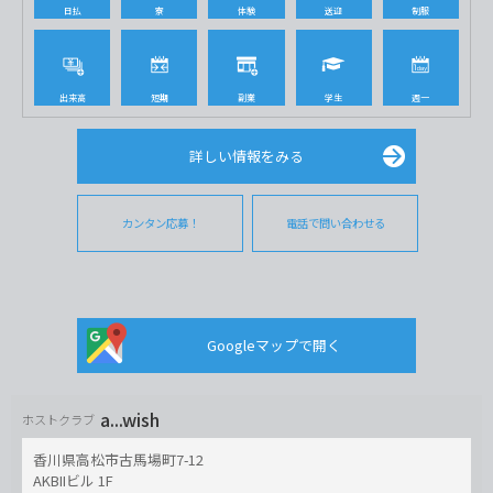
日払
寮
体験
送迎
制服
出来高
短期
副業
学生
週一
詳しい情報をみる
カンタン応募！
電話で問い合わせる
Googleマップで開く
a...wish
ホストクラブ
香川県高松市古馬場町7-12
AKBIIビル 1F