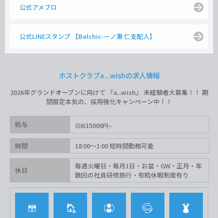
公式アメブロ
公式LINEスタンプ 【Belchic-一ノ瀬 仁支配人】
ホストクラブa...wishの求人情報
2026年グランドオープンに向けて 『a...wish』 未経験者大募集！！ 期
間限定本気の、採用強化キャンペーン中！！
給与
15000
日給
円
時間
18:00〜1:00 短時間勤務可能
毎週火曜日・毎月1日・お盆・GW・正月・年
休日
数回の社員研修旅行・有給休暇制度有り