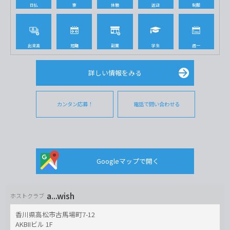
日払
寮
体験
送迎
制服
出来高
短期
副業
学生
週一
詳しい情報をみる
カンタン応募！
電話で問い合わせる
Googleマップで開く
a...wish
ホストクラブ
香川県高松市古馬場町7-12
AKBIIビル 1F