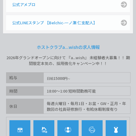
公式アメブロ
公式LINEスタンプ 【Belchic-一ノ瀬 仁支配人】
ホストクラブa...wishの求人情報
2026年グランドオープンに向けて 『a...wish』 未経験者大募集！！ 期
間限定本気の、採用強化キャンペーン中！！
給与
15000
日給
円
時間
18:00〜1:00 短時間勤務可能
毎週火曜日・毎月1日・お盆・GW・正月・年
休日
数回の社員研修旅行・有給休暇制度有り