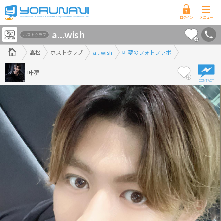
香
a...wish
川
ホストクラブ
県
高松
ホストクラブ
a...wish
叶夢のフォトファボ
版
叶夢