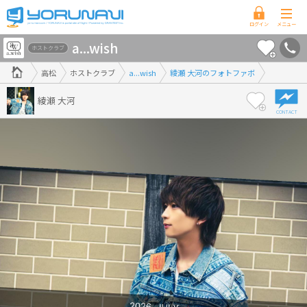
香
a...wish
川
ホストクラブ
県
高松
ホストクラブ
a...wish
綾瀬 大河のフォトファボ
版
綾瀬 大河