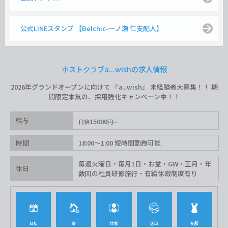
公式LINEスタンプ 【Belchic-一ノ瀬 仁支配人】
ホストクラブa...wishの求人情報
2026年グランドオープンに向けて 『a...wish』 未経験者大募集！！ 期
間限定本気の、採用強化キャンペーン中！！
給与
15000
日給
円
時間
18:00〜1:00 短時間勤務可能
毎週火曜日・毎月1日・お盆・GW・正月・年
休日
数回の社員研修旅行・有給休暇制度有り
日払
寮
体験
送迎
制服