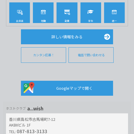
出来高
短期
副業
学生
週一
詳しい情報をみる
カンタン応募！
電話で問い合わせる
Googleマップで開く
a...wish
ホストクラブ
香川県高松市古馬場町7-12
AKBIIビル 1F
087-813-3133
TEL: