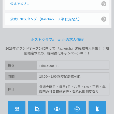
公式アメブロ
公式LINEスタンプ 【Belchic-一ノ瀬 仁支配人】
ホストクラブa...wishの求人情報
2026年グランドオープンに向けて 『a...wish』 未経験者大募集！！ 期
間限定本気の、採用強化キャンペーン中！！
給与
15000
日給
円
時間
18:00〜1:00 短時間勤務可能
毎週火曜日・毎月1日・お盆・GW・正月・年
休日
数回の社員研修旅行・有給休暇制度有り