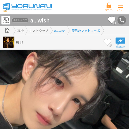
香
a...wish
川
ホストクラブ
県
高松
ホストクラブ
a...wish
辰巳のフォトファボ
版
辰巳