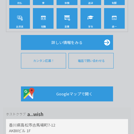
日払
寮
体験
送迎
制服
出来高
短期
副業
学生
週一
詳しい情報をみる
カンタン応募！
電話で問い合わせる
Googleマップで開く
a...wish
ホストクラブ
香川県高松市古馬場町7-12
AKBIIビル 1F