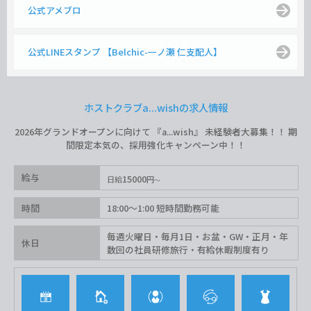
公式アメブロ
公式LINEスタンプ 【Belchic-一ノ瀬 仁支配人】
ホストクラブa...wishの求人情報
2026年グランドオープンに向けて 『a...wish』 未経験者大募集！！ 期
間限定本気の、採用強化キャンペーン中！！
給与
15000
日給
円
時間
18:00〜1:00 短時間勤務可能
毎週火曜日・毎月1日・お盆・GW・正月・年
休日
数回の社員研修旅行・有給休暇制度有り