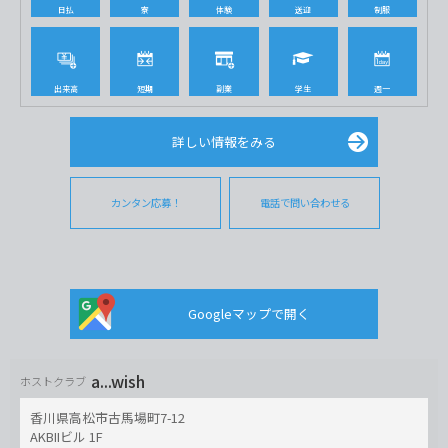
日払
寮
体験
送迎
制服
出来高
短期
副業
学生
週一
詳しい情報をみる
カンタン応募！
電話で問い合わせる
Googleマップで開く
a...wish
ホストクラブ
香川県高松市古馬場町7-12
AKBIIビル 1F