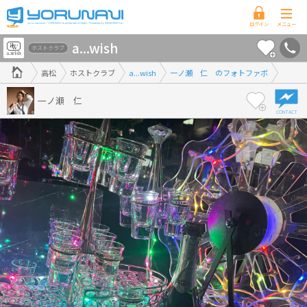
香
a...wish
川
ホストクラブ
県
高松
ホストクラブ
a...wish
一ノ瀬 仁 のフォトファボ
版
一ノ瀬 仁