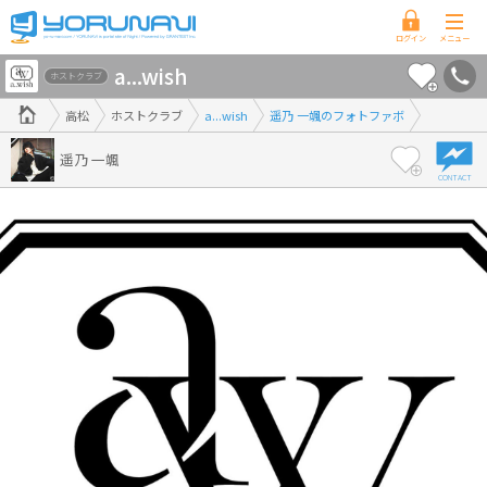
香
a...wish
川
ホストクラブ
県
高松
ホストクラブ
a...wish
遥乃 一颯のフォトファボ
版
遥乃 一颯