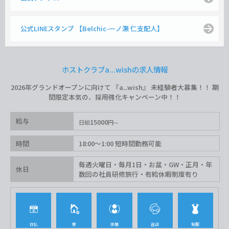
公式LINEスタンプ 【Belchic-一ノ瀬 仁支配人】
ホストクラブa...wishの求人情報
2026年グランドオープンに向けて 『a...wish』 未経験者大募集！！ 期
間限定本気の、採用強化キャンペーン中！！
給与
15000
日給
円
時間
18:00〜1:00 短時間勤務可能
毎週火曜日・毎月1日・お盆・GW・正月・年
休日
数回の社員研修旅行・有給休暇制度有り
日払
寮
体験
送迎
制服