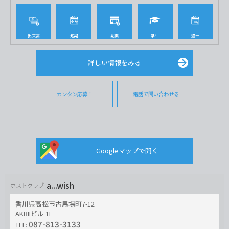
出来高
短期
副業
学生
週一
詳しい情報をみる
カンタン応募！
電話で問い合わせる
Googleマップで開く
a...wish
ホストクラブ
香川県高松市古馬場町7-12
AKBIIビル 1F
087-813-3133
TEL: