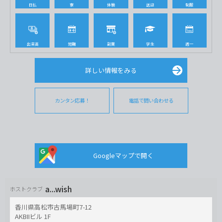
日払
寮
体験
送迎
制服
出来高
短期
副業
学生
週一
詳しい情報をみる
カンタン応募！
電話で問い合わせる
Googleマップで開く
a...wish
ホストクラブ
香川県高松市古馬場町7-12
AKBIIビル 1F