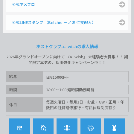
公式アメブロ
公式LINEスタンプ 【Belchic-一ノ瀬 仁支配人】
ホストクラブa...wishの求人情報
2026年グランドオープンに向けて 『a...wish』 未経験者大募集！！ 期
間限定本気の、採用強化キャンペーン中！！
給与
15000
日給
円
時間
18:00〜1:00 短時間勤務可能
毎週火曜日・毎月1日・お盆・GW・正月・年
休日
数回の社員研修旅行・有給休暇制度有り