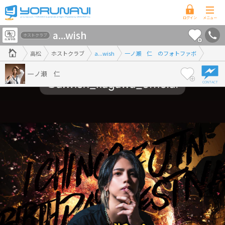
香
a...wish
川
ホストクラブ
県
高松
ホストクラブ
a...wish
一ノ瀬 仁 のフォトファボ
版
一ノ瀬 仁