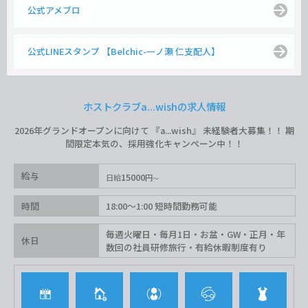
公式アメブロ
公式LINEスタンプ 【Belchic-一ノ瀬 仁支配人】
ホストクラブa...wishの求人情報
2026年グランドオープンに向けて 『a...wish』 未経験者大募集！！ 期
間限定本気の、採用強化キャンペーン中！！
給与
15000
日給
円
時間
18:00〜1:00 短時間勤務可能
毎週火曜日・毎月1日・お盆・GW・正月・年
休日
数回の社員研修旅行・有給休暇制度有り