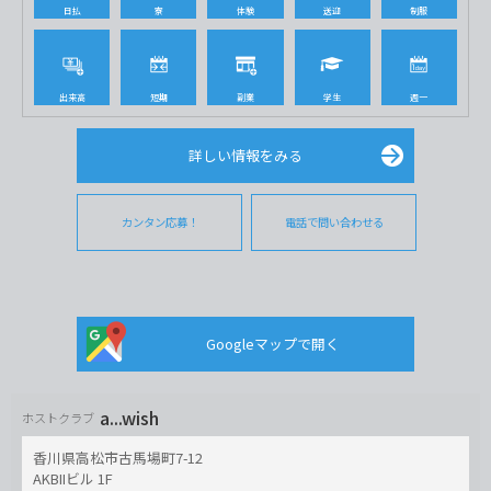
日払
寮
体験
送迎
制服
出来高
短期
副業
学生
週一
詳しい情報をみる
カンタン応募！
電話で問い合わせる
Googleマップで開く
a...wish
ホストクラブ
香川県高松市古馬場町7-12
AKBIIビル 1F