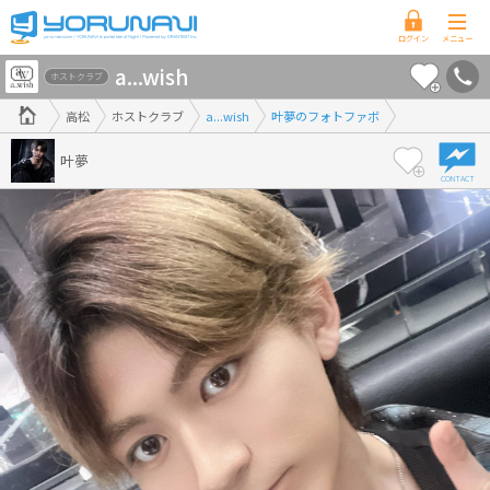
香
a...wish
川
ホストクラブ
県
高松
ホストクラブ
a...wish
叶夢のフォトファボ
版
叶夢