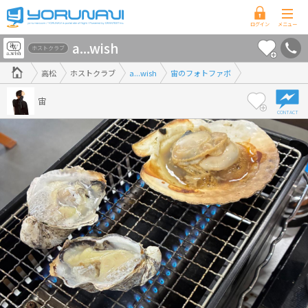
香
a...wish
川
ホストクラブ
県
高松
ホストクラブ
a...wish
宙のフォトファボ
版
宙