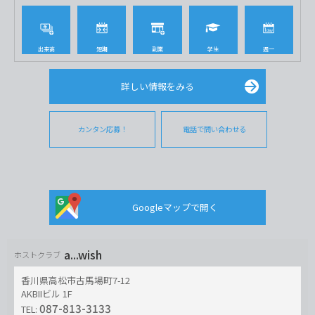
出来高
短期
副業
学生
週一
詳しい情報をみる
カンタン応募！
電話で問い合わせる
Googleマップで開く
a...wish
ホストクラブ
香川県高松市古馬場町7-12
AKBIIビル 1F
087-813-3133
TEL: