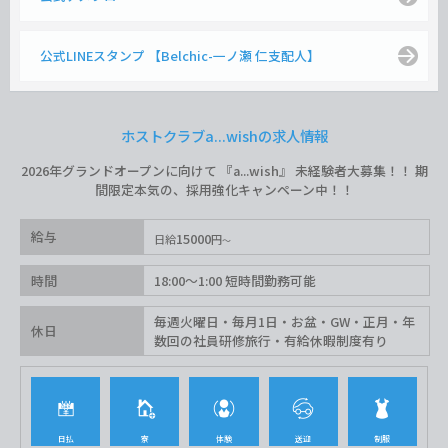
公式LINEスタンプ 【Belchic-一ノ瀬 仁支配人】
ホストクラブa...wishの求人情報
2026年グランドオープンに向けて 『a...wish』 未経験者大募集！！ 期
間限定本気の、採用強化キャンペーン中！！
給与
15000
日給
円
時間
18:00〜1:00 短時間勤務可能
毎週火曜日・毎月1日・お盆・GW・正月・年
休日
数回の社員研修旅行・有給休暇制度有り
日払
寮
体験
送迎
制服