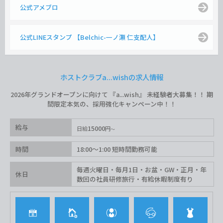
公式アメブロ
公式LINEスタンプ 【Belchic-一ノ瀬 仁支配人】
ホストクラブa...wishの求人情報
2026年グランドオープンに向けて 『a...wish』 未経験者大募集！！ 期
間限定本気の、採用強化キャンペーン中！！
給与
15000
日給
円
時間
18:00〜1:00 短時間勤務可能
毎週火曜日・毎月1日・お盆・GW・正月・年
休日
数回の社員研修旅行・有給休暇制度有り