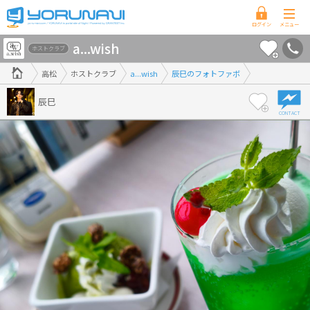
香
a...wish
川
ホストクラブ
県
高松
ホストクラブ
a...wish
辰巳のフォトファボ
版
辰巳