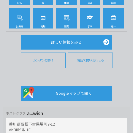
日払
寮
体験
送迎
制服
出来高
短期
副業
学生
週一
詳しい情報をみる
カンタン応募！
電話で問い合わせる
Googleマップで開く
a...wish
ホストクラブ
香川県高松市古馬場町7-12
AKBIIビル 1F