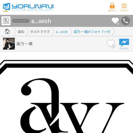
香
a...wish
川
ホストクラブ
県
高松
ホストクラブ
a...wish
遥乃 一颯のフォトファボ
版
遥乃 一颯