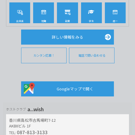
出来高
短期
副業
学生
週一
詳しい情報をみる
カンタン応募！
電話で問い合わせる
Googleマップで開く
a...wish
ホストクラブ
香川県高松市古馬場町7-12
AKBIIビル 1F
087-813-3133
TEL: