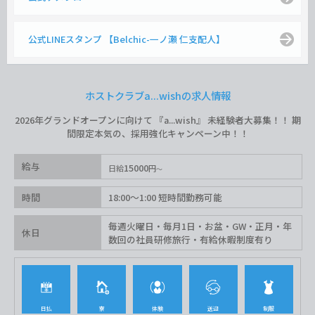
公式LINEスタンプ 【Belchic-一ノ瀬 仁支配人】
ホストクラブa...wishの求人情報
2026年グランドオープンに向けて 『a...wish』 未経験者大募集！！ 期
間限定本気の、採用強化キャンペーン中！！
給与
15000
日給
円
時間
18:00〜1:00 短時間勤務可能
毎週火曜日・毎月1日・お盆・GW・正月・年
休日
数回の社員研修旅行・有給休暇制度有り
日払
寮
体験
送迎
制服