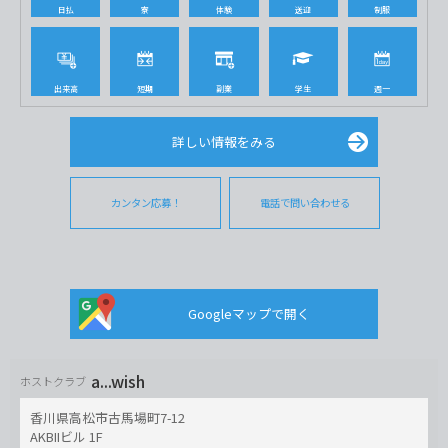
日払
寮
体験
送迎
制服
出来高
短期
副業
学生
週一
詳しい情報をみる
カンタン応募！
電話で問い合わせる
Googleマップで開く
a...wish
ホストクラブ
香川県高松市古馬場町7-12
AKBIIビル 1F