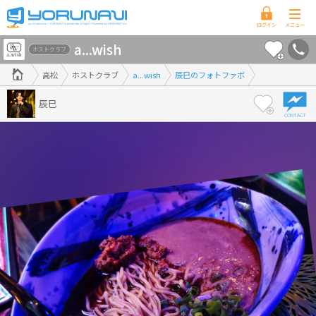
香
a...wish
川
ホストクラブ
県
高松
ホストクラブ
a...wish
辰巳のフォトファボ
版
辰巳