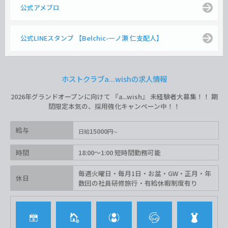
公式アメブロ
公式LINEスタンプ 【Belchic-一ノ瀬 仁支配人】
ホストクラブa...wishの求人情報
2026年グランドオープンに向けて 『a...wish』 未経験者大募集！！ 期
間限定本気の、採用強化キャンペーン中！！
給与
15000
日給
円
時間
18:00〜1:00 短時間勤務可能
毎週火曜日・毎月1日・お盆・GW・正月・年
休日
数回の社員研修旅行・有給休暇制度有り