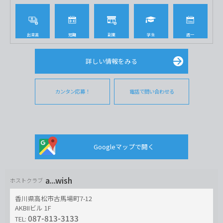
出来高
短期
副業
学生
週一
詳しい情報をみる
カンタン応募！
電話で問い合わせる
Googleマップで開く
a...wish
ホストクラブ
香川県高松市古馬場町7-12
AKBIIビル 1F
087-813-3133
TEL: