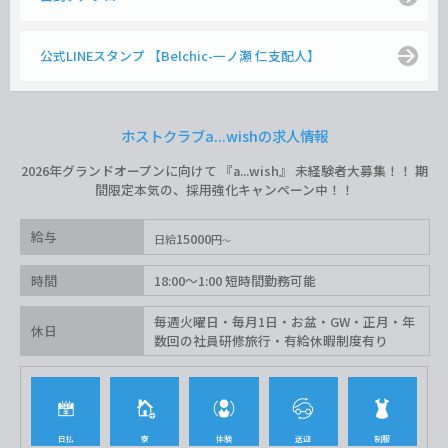
公式LINEスタンプ 【Belchic-一ノ瀬 仁支配人】
ホストクラブa...wishの求人情報
2026年グランドオープンに向けて 『a...wish』 未経験者大募集！！ 期
間限定本気の、採用強化キャンペーン中！！
給与
15000
日給
円
時間
18:00〜1:00 短時間勤務可能
毎週火曜日・毎月1日・お盆・GW・正月・年
休日
数回の社員研修旅行・有給休暇制度有り
日払
寮
体験
送迎
制服