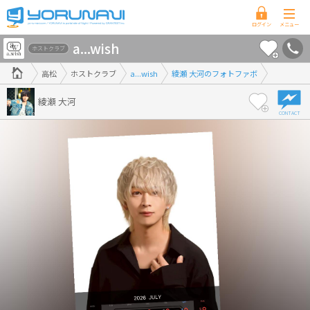
香
a...wish
川
ホストクラブ
県
高松
ホストクラブ
a...wish
綾瀬 大河のフォトファボ
版
綾瀬 大河