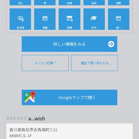
日払
寮
体験
送迎
制服
出来高
短期
副業
学生
週一
詳しい情報をみる
カンタン応募！
電話で問い合わせる
Googleマップで開く
a...wish
ホストクラブ
香川県高松市古馬場町7-12
AKBIIビル 1F