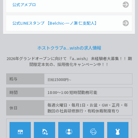
公式アメブロ
公式LINEスタンプ 【Belchic-一ノ瀬 仁支配人】
ホストクラブa...wishの求人情報
2026年グランドオープンに向けて 『a...wish』 未経験者大募集！！ 期
間限定本気の、採用強化キャンペーン中！！
給与
15000
日給
円
時間
18:00〜1:00 短時間勤務可能
毎週火曜日・毎月1日・お盆・GW・正月・年
休日
数回の社員研修旅行・有給休暇制度有り