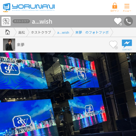
香
a...wish
川
ホストクラブ
県
高松
ホストクラブ
a...wish
来夢 のフォトファボ
版
来夢