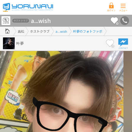
香
a...wish
川
ホストクラブ
県
高松
ホストクラブ
a...wish
叶夢のフォトファボ
版
叶夢