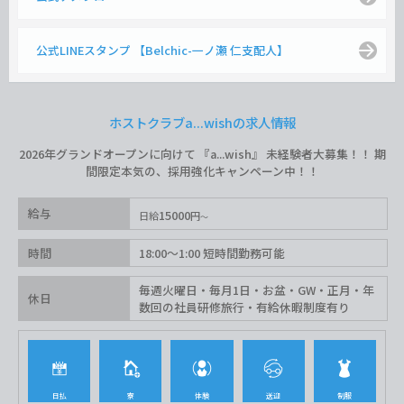
公式LINEスタンプ 【Belchic-一ノ瀬 仁支配人】
ホストクラブa...wishの求人情報
2026年グランドオープンに向けて 『a...wish』 未経験者大募集！！ 期
間限定本気の、採用強化キャンペーン中！！
給与
15000
日給
円
時間
18:00〜1:00 短時間勤務可能
毎週火曜日・毎月1日・お盆・GW・正月・年
休日
数回の社員研修旅行・有給休暇制度有り
日払
寮
体験
送迎
制服