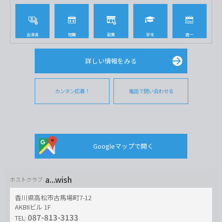
出来高
短期
副業
学生
週一
詳しい情報をみる
カンタン応募！
電話で問い合わせる
Googleマップで開く
a...wish
ホストクラブ
香川県高松市古馬場町7-12
AKBIIビル 1F
087-813-3133
TEL: