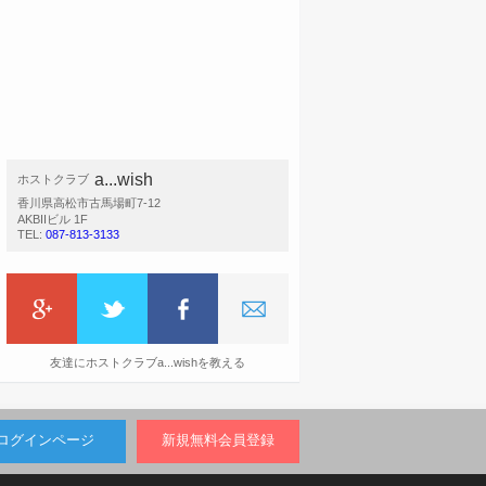
a...wish
ホストクラブ
香川県高松市古馬場町7-12
AKBIIビル 1F
TEL:
087-813-3133
友達にホストクラブa...wishを教える
ログインページ
新規無料会員登録