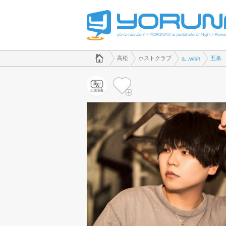
でホストクラブのことなら、ホストクラブ a...wish([kana])
香川県版
高松
ホストクラブ
五条
a...wish