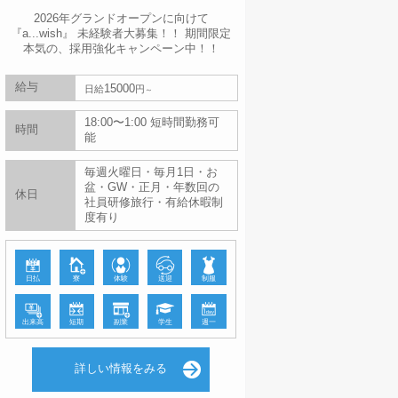
2026年グランドオープンに向けて
『a...wish』 未経験者大募集！！ 期間限定
本気の、採用強化キャンペーン中！！
給与
15000
日給
円
18:00〜1:00 短時間勤務可
時間
能
毎週火曜日・毎月1日・お
盆・GW・正月・年数回の
休日
社員研修旅行・有給休暇制
度有り
日払
寮
体験
送迎
制服
出来高
短期
副業
学生
週一
詳しい情報をみる