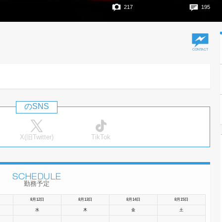
217
195
のSNS
X(旧Twitter)
TikTok
勤務予定
8月12日
8月13日
8月14日
8月15日
水
木
金
土