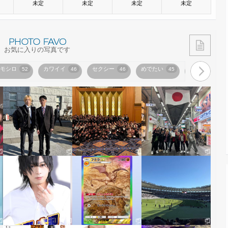
未定
未定
未定
未定
お気に入りの写真です
モシロ
カワイイ
セクシー
めでたい
カッコイイ
52
46
46
45
4