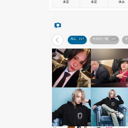
未定
未定
休み
ALL
今日の一枚
オ
217
157