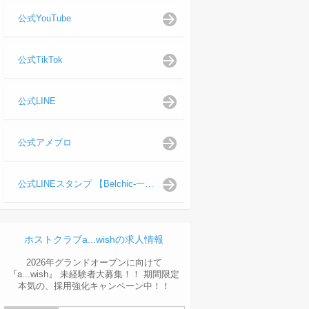
公式YouTube
公式TikTok
嬉しい♪
ビックリ
やってみた
♯香川 ♯高松 ♯ホスト ♯
3
41
38
32
公式LINE
公式アメブロ
公式LINEスタンプ 【Belchic-一ノ瀬 仁支配人】
ホストクラブa...wishの求人情報
2026年グランドオープンに向けて
『a...wish』 未経験者大募集！！ 期間限定
本気の、採用強化キャンペーン中！！