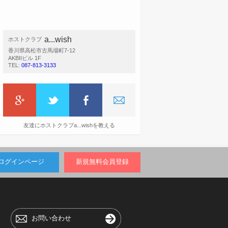
a...wish
ホストクラブ
香川県高松市古馬場町7-12
AKBIIビル 1F
TEL:
087-813-3133
友達にホストクラブa...wishを教える
ログインページ
新規無料会員登録
お問い合わせ