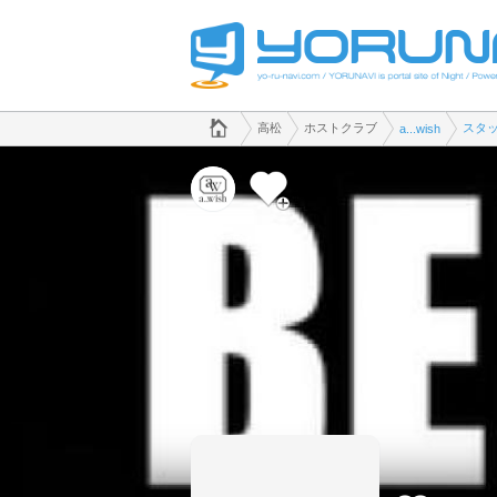
でホストクラブのことなら、ホストクラブ a...wish([kana])
香川県版
高松
ホストクラブ
スタ
a...wish