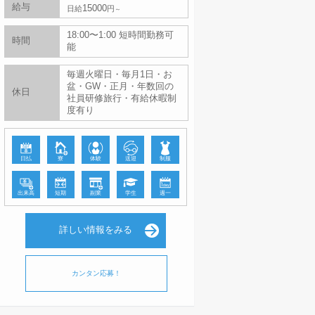
給与
15000
日給
円
18:00〜1:00 短時間勤務可
時間
能
毎週火曜日・毎月1日・お
盆・GW・正月・年数回の
休日
社員研修旅行・有給休暇制
度有り
日払
寮
体験
送迎
制服
出来高
短期
副業
学生
週一
詳しい情報をみる
カンタン応募！